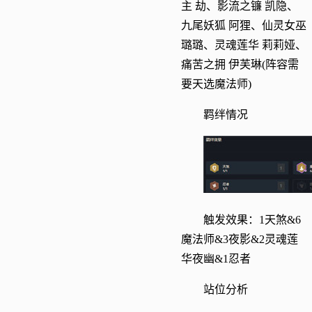
主 劫、影流之镰 凯隐、
九尾妖狐 阿狸、仙灵女巫
璐璐、灵魂莲华 莉莉娅、
痛苦之拥 伊芙琳(阵容需
要天选魔法师)
羁绊情况
触发效果：1天煞&6
魔法师&3夜影&2灵魂莲
华夜幽&1忍者
站位分析