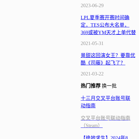
2023-06-29
LPL夏季赛开赛时间确
定，TES公布大名单，
369或被YM天才上单代替
2021-05-31
景甜这回演女王？要靠优
酷《司藤》起飞了？
2021-03-22
热门
推荐
换一批
十三月交叉平台账号联
动指南
交叉平台账号联动指南
（Steam）
【绝地求生】2024年8