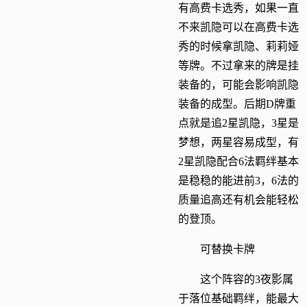
有高费卡选秀，如果一直
不来凯隐可以在高费卡选
秀的时候拿凯隐、莉莉娅
等牌。不过拿来的牌是挂
装备的，可能会影响凯隐
装备的成型。后期D牌重
点就是追2星凯隐，3星是
梦想，两星容易成型，有
2星凯隐配合6法羁绊基本
是稳稳的能进前3，6法的
质量追高还有机会能轻松
的登顶。
可替换卡牌
这个阵容的3夜影属
于落位基础羁绊，能最大