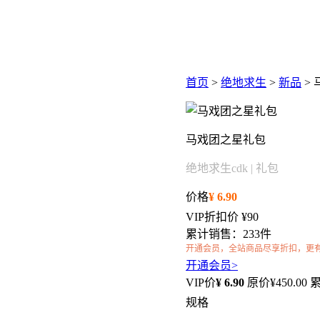
首页
>
绝地求生
>
新品
>
马戏团之星礼包
绝地求生cdk | 礼包
价格
¥
6.90
VIP折扣价
¥90
累计销售：233件
开通会员，全站商品尽享折扣，更
开通会员>
VIP价
¥
6.90
原价¥
450.00
累
规格