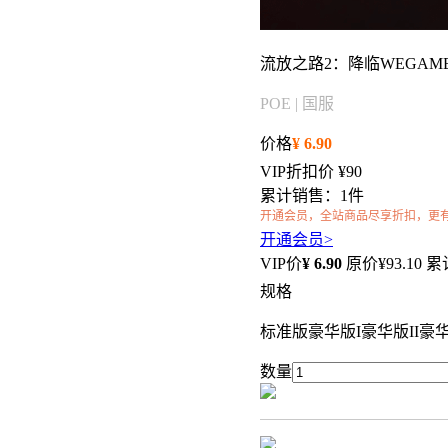
流放之路2：降临WEGAME
POE | 国服
价格
¥
6.90
VIP折扣价
¥90
累计销售：1件
开通会员，全站商品尽享折扣，更
开通会员>
VIP价
¥
6.90
原价¥
93.10
累
规格
标准版
豪华版I
豪华版II
豪华
数量