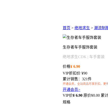
首页
>
绝地求生
>
潮流制
生存者车手服饰套装
绝地求生CDK | 车手套装
价格
¥
6.90
VIP折扣价
¥90
累计销售：321件
开通会员，全站商品尽享折扣，更
开通会员>
VIP价
¥
6.90
原价¥
0.00
累计
规格