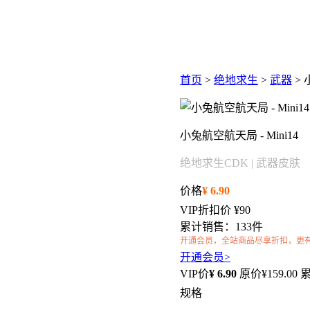
首页
>
绝地求生
>
武器
> 
小兔航空航天局 - Mini14
绝地求生CDK | 武器皮肤
价格
¥
6.90
VIP折扣价
¥90
累计销售：133件
开通会员，全站商品尽享折扣，更
开通会员>
VIP价
¥
6.90
原价¥
159.00
累
规格