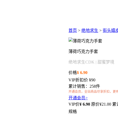
首页
>
绝地求生
>
街头嬉
薄荷巧克力手套
绝地求生CDK | 甜蜜梦境
价格
¥
6.90
VIP折扣价
¥90
累计销售：258件
开通会员，全站商品尽享折扣，更
开通会员>
VIP价
¥
6.90
原价¥
21.00
累
规格