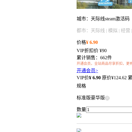
城市：天际线steam激活码
都市：天际线 | 模拟 | 经营 |
价格
¥
6.90
VIP折扣价
¥90
累计销售：662件
开通会员，全站商品尽享折扣，更
开通会员>
VIP价
¥
6.90
原价¥
124.62
累
规格
标准版
豪华版
货
数量