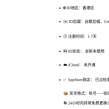
🌐
ID地区：香港
区
✉️ ID后缀：谷歌后缀、Gmai
🕒 注册时间：1-7天
🆕
ID
状态：
全新未使用
☁️
iCloud：
未开通
✅
AppStore
商店：
已过
检
📦 发货格式：账号----密码
🔄
24小时内异常
免费更换/