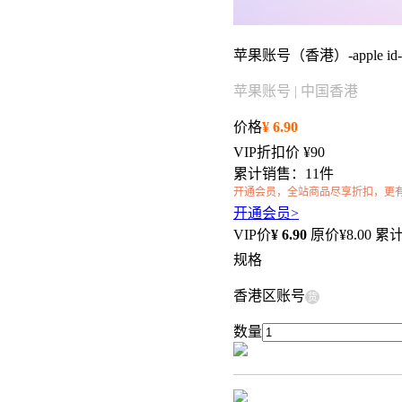
苹果账号（香港）-apple id-itune
苹果账号 | 中国香港
价格
¥
6.90
VIP折扣价
¥90
累计销售：11件
开通会员，全站商品尽享折扣，更
开通会员>
VIP价
¥
6.90
原价¥
8.00
累计
规格
香港区账号
货
数量