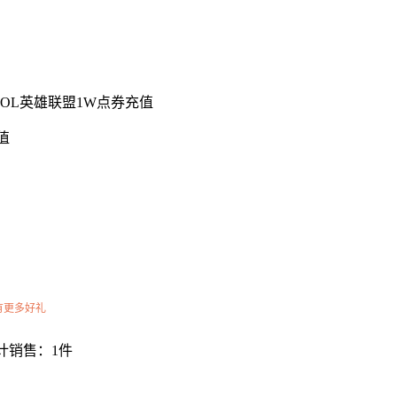
LOL英雄联盟1W点券充值
有更多好礼
计销售：1件