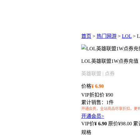
首页
>
热门网游
>
LOL
> 
LOL英雄联盟1W点券充值
英雄联盟 | 点券
价格
¥
6.90
VIP折扣价
¥90
累计销售：1件
开通会员，全站商品尽享折扣，更
开通会员>
VIP价
¥
6.90
原价¥
98.00
累
规格