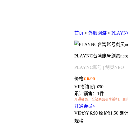
首页
>
外服网游
>
PLAYN
PLAYNC台湾账号剑灵ne
PLAYNC账号 | 剑灵NEO
价格
¥
6.90
VIP折扣价
¥90
累计销售：1件
开通会员，全站商品尽享折扣，更
开通会员>
VIP价
¥
6.90
原价¥
1.50
累计
规格