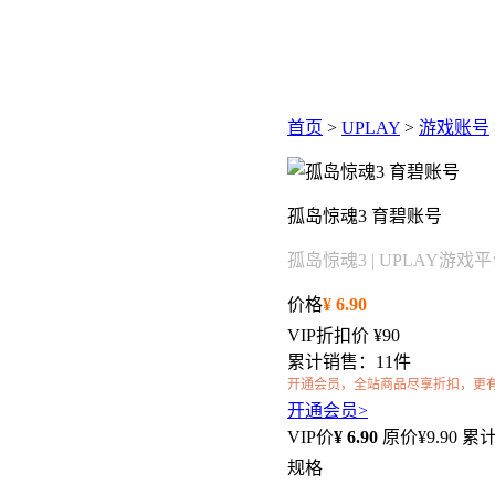
首页
>
UPLAY
>
游戏账号
孤岛惊魂3 育碧账号
孤岛惊魂3 | UPLAY游戏
价格
¥
6.90
VIP折扣价
¥90
累计销售：11件
开通会员，全站商品尽享折扣，更
开通会员>
VIP价
¥
6.90
原价¥
9.90
累计
规格