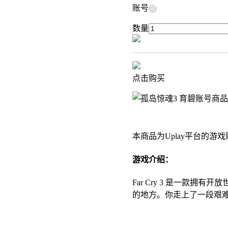
账号
货
数量
点击购买
商品
本商品为Uplay平台的
游戏介绍：
Far Cry 3 是一
的地方。你走上了一段艰难