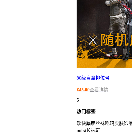
80级盲盒排位号
¥
45.00
查看详情
5
热门
标签
欢快麋鹿丝袜
吃鸡皮肤饰
pubg长袜鞋