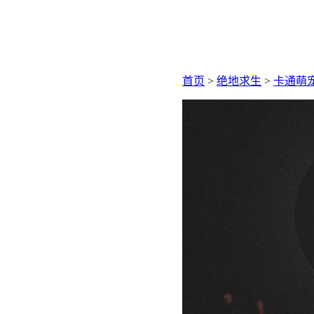
首页
>
绝地求生
>
卡通萌