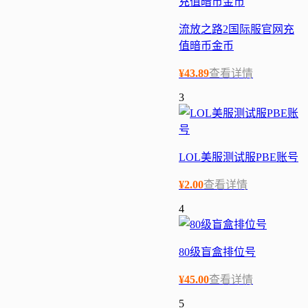
流放之路2国际服官网充
值暗币金币
¥
43.89
查看详情
3
LOL美服测试服PBE账号
¥
2.00
查看详情
4
80级盲盒排位号
¥
45.00
查看详情
5