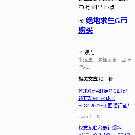
年9月4日早上8点
☞
绝地求生G币
购买
91
观点
来这里，读懂历史，品味
游戏。
相关
文章
换一批
PUBGx保时捷梦幻联动！
还有新MP5K成长
+PGC2025+工匠通行证！
2025-11-05
权志龙联名最新爆料：