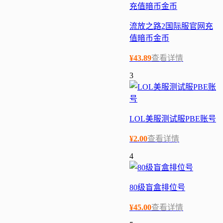
流放之路2国际服官网充
值暗币金币
¥
43.89
查看详情
3
LOL美服测试服PBE账号
¥
2.00
查看详情
4
80级盲盒排位号
¥
45.00
查看详情