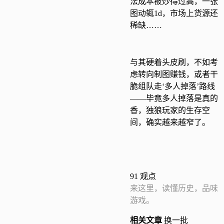
法成本被炒得过高，一张
图动辄1d，市场上货源还
稀缺……
与其硬着头皮刷，不如考
虑转向制图赚钱，或者干
脆组队走‘多人掉落’路线
——毕竟多人掉落是真的
香，独狼玩家的生存空
间，确实越来越窄了。
91
观点
来这里，读懂历史，品味
游戏。
相关
文章
换一批