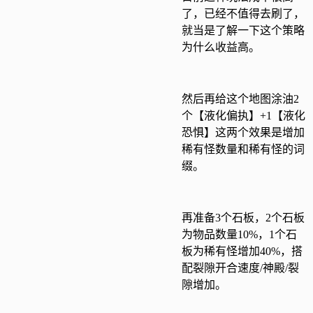
了，已经不值得去刷了，
就当是了解一下这个策略
为什么收益高。
然后再给这个地图涂油2
个【液化偏执】+1【液化
恐惧】这两个效果是增加
稀有怪数量和稀有怪的词
缀。
再准备3个石板，2个石板
为物品数量10%，1个石
板为稀有怪增加40%，搭
配裂隙开合速度/神殿/裂
隙增加。