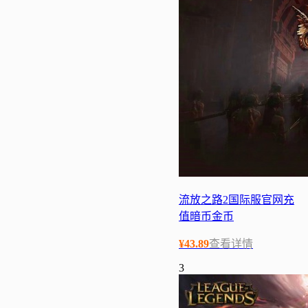
流放之路2国际服官网充
值暗币金币
¥
43.89
查看详情
3