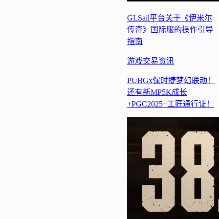
GLSail平台关于《伊米尔
传奇》国际服的操作引导
指南
游戏交易
资讯
PUBGx保时捷梦幻联动！
还有新MP5K成长
+PGC2025+工匠通行证！