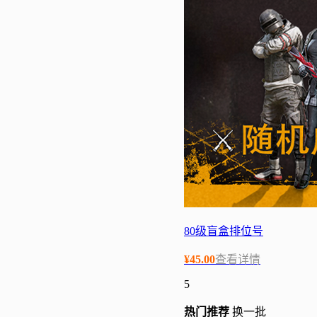
80级盲盒排位号
¥
45.00
查看详情
5
热门
推荐
换一批