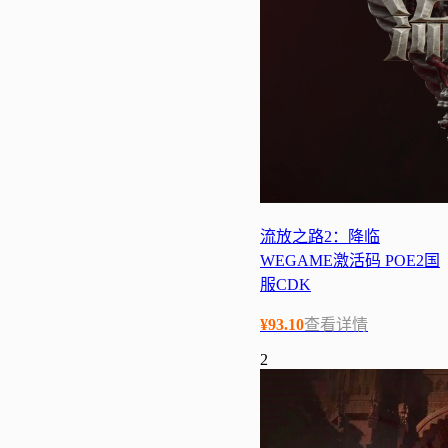
流放之路2：降临
WEGAME激活码 POE2国
服CDK
¥
93.10
查看详情
2